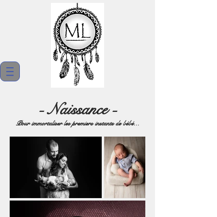
- Naissance -
Pour immortaliser les premiers instants de bébé...